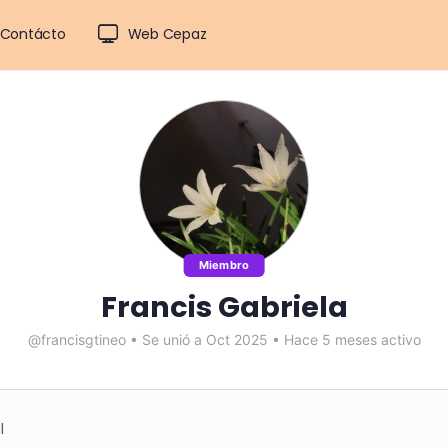
Contácto
Web Cepaz
Miembro
Francis Gabriela
@francisgtineo
•
Se unió a Oct 2025
•
Hace 5 meses activo
l