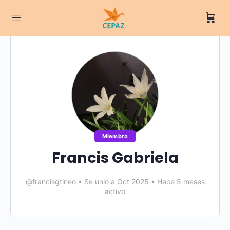
Miembro
Francis Gabriela
@francisgtineo
•
Se unió a Oct 2025
•
Hace 5 meses
activo