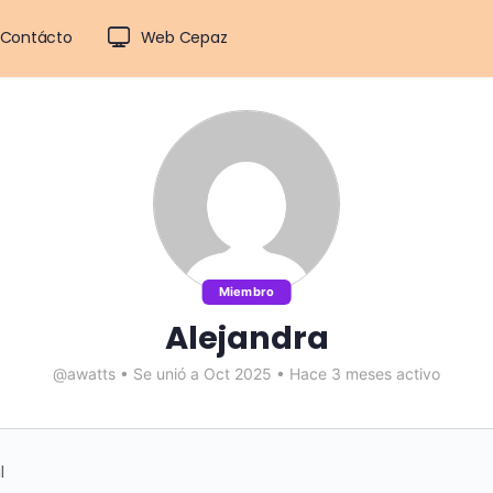
Contácto
Web Cepaz
Miembro
Alejandra
@awatts
•
Se unió a Oct 2025
•
Hace 3 meses activo
l