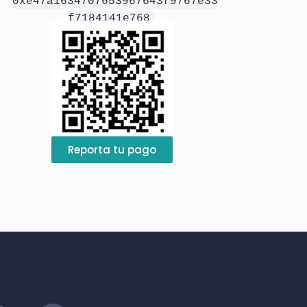
0xe47a1634707653967643f9767e33
f7184141e768
Reporta tu pago