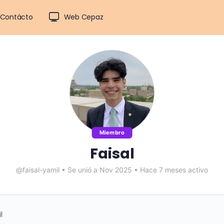
Contácto
Web Cepaz
Miembro
Faisal
@faisal-yamil
•
Se unió a Nov 2025
•
Hace 7 meses activo
l